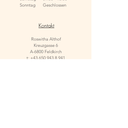
Sonntag
Geschlossen
Kontakt
Roswitha Althof
Kreuzgasse 6
A-6800 Feldkirch
t:
+43 650 943 8 941
trueffel@zart-bitter.at
Instagram @italienischespezialitaeten
Impressum
Datensch
utzerklärung