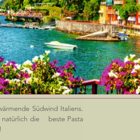
 wärmende Südwind Italiens.
d natürlich die beste Pasta
!