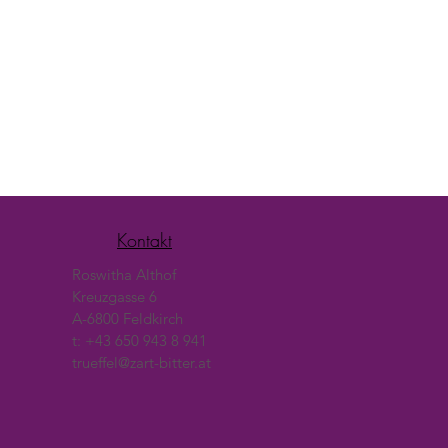
Kontakt
Roswitha Althof
Kreuzgasse 6
A-6800 Feldkirch
t: +43 650 943 8 941
trueffel@zart-bitter.at