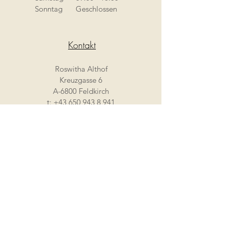
Sonntag
Geschlossen
Kontakt
Roswitha Althof
Kreuzgasse 6
A-6800 Feldkirch
t:
+43 650 943 8 941
trueffel@zart-bitter.at
Instagram @italienischespezialitaeten
Impressum
Datensch
utzerklärung